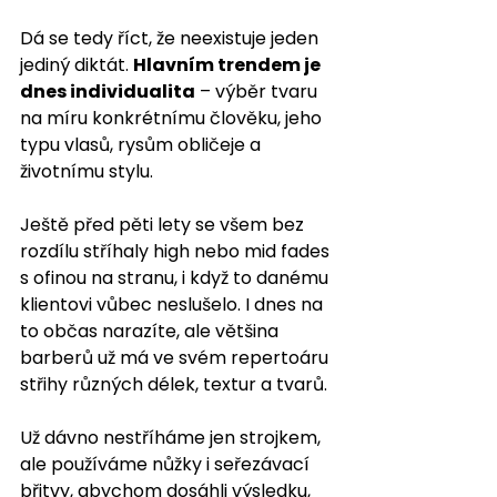
Dá se tedy říct, že neexistuje jeden 
jediný diktát. 
Hlavním trendem je 
dnes individualita
 – výběr tvaru 
na míru konkrétnímu člověku, jeho 
typu vlasů, rysům obličeje a 
životnímu stylu.
Ještě před pěti lety se všem bez 
rozdílu stříhaly high nebo mid fades 
s ofinou na stranu, i když to danému 
klientovi vůbec neslušelo. I dnes na 
to občas narazíte, ale většina 
barberů už má ve svém repertoáru 
střihy různých délek, textur a tvarů. 
Už dávno nestříháme jen strojkem, 
ale používáme nůžky i seřezávací 
břitvy, abychom dosáhli výsledku, 