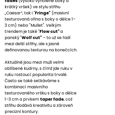
fades
 (vysoko vyholené boky a 
krátký vršek) ve stylu střihu 
„Caesar“, tak i "
Fringe"
 (masivní 
texturovaná ofina s boky o délce 1–
3 cm) nebo "Mullet". Velkým 
trendem je také "
Flow cut" 
a 
panský "
Wolf cut"
 – to už se řadí 
mezi delší střihy, ale s jasně 
definovanou texturou na konečcích.
Aktuálně jsou mezi muži velmi 
oblíbené kudrny, s čímž jde ruku v 
ruku rostoucí popularita trvalé. 
Často se také setkáváme s 
kombinací masivního 
texturovaného vršku s boky o délce 
1–3 cm a prvkem 
taper fade
, což 
střihu dodává kreativitu a zároveň 
precizní kontury.