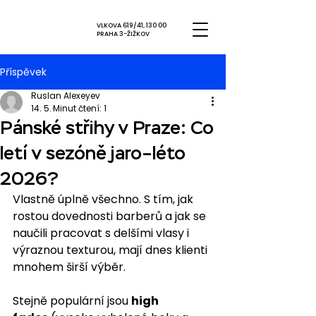
VLKOVA 619/41, 130 00
PRAHA 3-ŽIŽKOV
Příspěvek
Ruslan Alexeyev
14. 5.
Minut čtení: 1
Pánské střihy v Praze: Co
letí v sezóně jaro–léto
2026?
Vlastně úplně všechno. S tím, jak 
rostou dovednosti barberů a jak se 
naučili pracovat s delšími vlasy i 
výraznou texturou, mají dnes klienti 
mnohem širší výběr. 
Stejně populární jsou 
high 